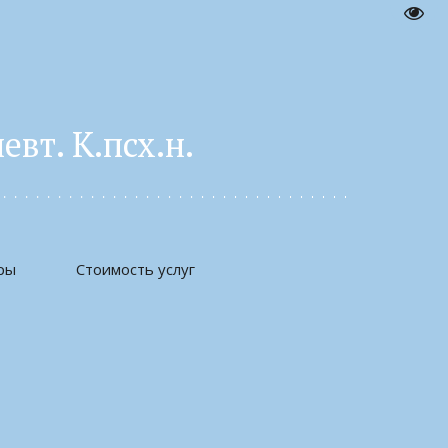
Пере
вт. К.псх.н. 
ры
Стоимость услуг