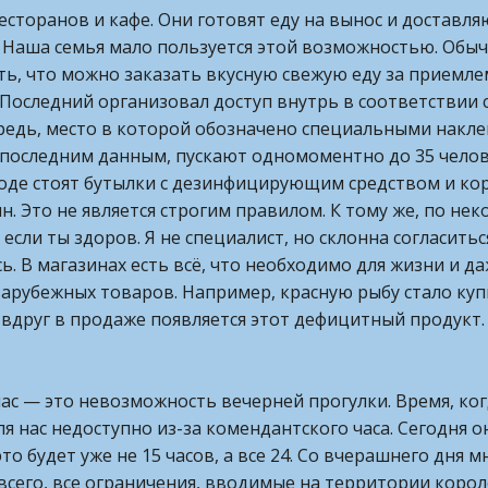
сторанов и кафе. Они готовят еду на вынос и доставля
Наша семья мало пользуется этой возможностью. Обычн
ать, что можно заказать вкусную свежую еду за приемл
 Последний организовал доступ внутрь в соответствии
редь, место в которой обозначено специальными накле
о последним данным, пускают одномоментно до 35 челов
оде стоят бутылки с дезинфицирующим средством и кор
н. Это не является строгим правилом. К тому же, по не
если ты здоров. Я не специалист, но склонна согласитьс
ь. В магазинах есть всё, что необходимо для жизни и д
арубежных товаров. Например, красную рыбу стало куп
друг в продаже появляется этот дефицитный продукт. Р
ас — это невозможность вечерней прогулки. Время, ког
ля нас недоступно из-за комендантского часа. Сегодня он
то будет уже не 15 часов, а все 24. Со вчерашнего дня 
его, все ограничения, вводимые на территории короле