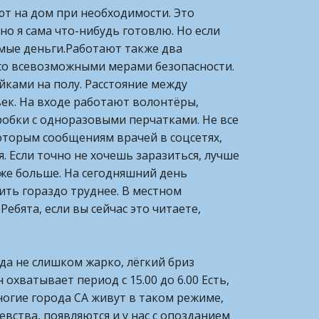
ют на дом при необходимости. Это
о я сама что-нибудь готовлю. Но если
емые деньги.Работают также два
 со всевозможными мерами безопасности.
йками на полу. Расстояние между
ек. На входе работают волонтёры,
обки с одноразовыми перчатками. Не все
которым сообщениям врачей в соцсетях,
я. Если точно не хочешь заразиться, лучше
аже больше. На сегодняшний день
ить гораздо труднее. В местном
ебята, если вы сейчас это читаете,
да не слишком жарко, лёгкий бриз
 охватывает период с 15.00 до 6.00 Есть,
многие города СА живут в таком режиме,
вства, появляются и у нас с опозданием