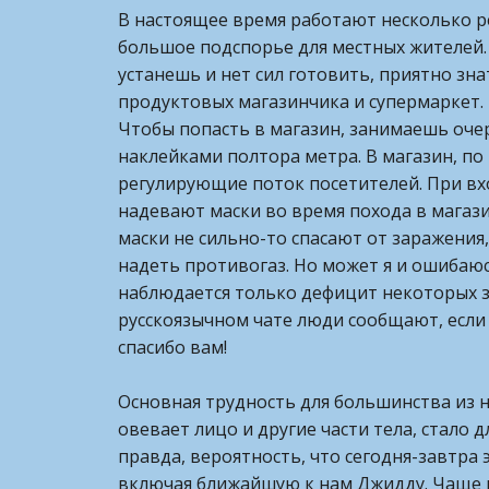
В настоящее время работают несколько ре
большое подспорье для местных жителей. 
устанешь и нет сил готовить, приятно зн
продуктовых магазинчика и супермаркет.
Чтобы попасть в магазин, занимаешь оче
наклейками полтора метра. В магазин, п
регулирующие поток посетителей. При вх
надевают маски во время похода в магази
маски не сильно-то спасают от заражения, 
надеть противогаз. Но может я и ошибаюс
наблюдается только дефицит некоторых з
русскоязычном чате люди сообщают, если в
спасибо вам!
Основная трудность для большинства из н
овевает лицо и другие части тела, стало д
правда, вероятность, что сегодня-завтра э
включая ближайшую к нам Джидду. Чаще вс