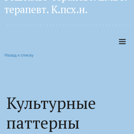
терапевт. К.псх.н. 
Назад к списку
Культурные
паттерны